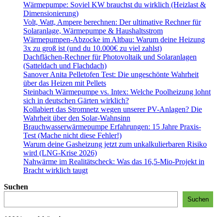
Wärmepumpe: Soviel KW brauchst du wirklich (Heizlast &
Dimensionierung)
Volt, Watt, Ampere berechnen: Der ultimative Rechner für
Solaranlage, Wärmepumpe & Haushaltsstrom
Wärmepumpen-Abzocke im Altbau: Warum deine Heizung
3x zu groß ist (und du 10.000€ zu viel zahlst)
Dachflächen-Rechner für Photovoltaik und Solaranlagen
(Satteldach und Flachdach)
Sanover Anita Pelletofen Test: Die ungeschönte Wahrheit
über das Heizen mit Pellets
Steinbach Wärmepumpe vs. Intex: Welche Poolheizung lohnt
sich in deutschen Gärten wirklich?
Kollabiert das Stromnetz wegen unserer PV-Anlagen? Die
Wahrheit über den Solar-Wahnsinn
Brauchwasserwärmepumpe Erfahrungen: 15 Jahre Praxis-
Test (Mache nicht diese Fehler!)
Warum deine Gasheizung jetzt zum unkalkulierbaren Risiko
wird (LNG-Krise 2026)
Nahwärme im Realitätscheck: Was das 16,5-Mio-Projekt in
Bracht wirklich taugt
Suchen
Suchen