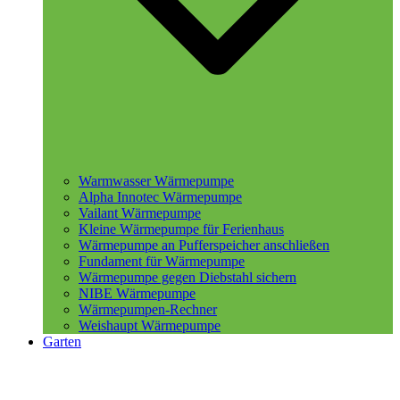
Warmwasser Wärmepumpe
Alpha Innotec Wärmepumpe
Vailant Wärmepumpe
Kleine Wärmepumpe für Ferienhaus
Wärmepumpe an Pufferspeicher anschließen
Fundament für Wärmepumpe
Wärmepumpe gegen Diebstahl sichern
NIBE Wärmepumpe
Wärmepumpen-Rechner
Weishaupt Wärmepumpe
Garten