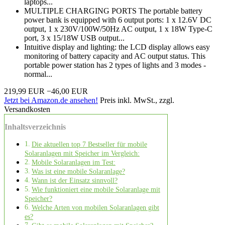
laptops...
MULTIPLE CHARGING PORTS The portable battery
power bank is equipped with 6 output ports: 1 x 12.6V DC
output, 1 x 230V/100W/50Hz AC output, 1 x 18W Type-C
port, 3 x 15/18W USB output...
Intuitive display and lighting: the LCD display allows easy
monitoring of battery capacity and AC output status. This
portable power station has 2 types of lights and 3 modes -
normal...
219,99 EUR
−46,00 EUR
Jetzt bei Amazon.de ansehen!
Preis inkl. MwSt., zzgl.
Versandkosten
Inhaltsverzeichnis
Die aktuellen top 7 Bestseller für mobile
Solaranlagen mit Speicher im Vergleich:
Mobile Solaranlagen im Test:
Was ist eine mobile Solaranlage?
Wann ist der Einsatz sinnvoll?
Wie funktioniert eine mobile Solaranlage mit
Speicher?
Welche Arten von mobilen Solaranlagen gibt
es?