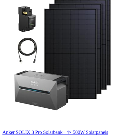
Anker SOLIX 3 Pro Solarbank+ 4× 500W Solarpanels