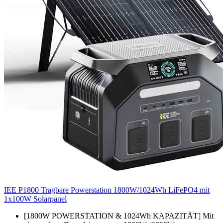
IEE P1800 Tragbare Powerstation 1800W/1024Wh LiFePO4 mit
1x100W Solarpanel
[1800W POWERSTATION & 1024Wh KAPAZITÄT] Mit