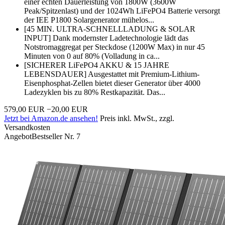
einer echten Dauerleistung von 1800W (3600W
Peak/Spitzenlast) und der 1024Wh LiFePO4 Batterie versorgt
der IEE P1800 Solargenerator mühelos...
[45 MIN. ULTRA-SCHNELLLADUNG & SOLAR
INPUT] Dank modernster Ladetechnologie lädt das
Notstromaggregat per Steckdose (1200W Max) in nur 45
Minuten von 0 auf 80% (Volladung in ca...
[SICHERER LiFePO4 AKKU & 15 JAHRE
LEBENSDAUER] Ausgestattet mit Premium-Lithium-
Eisenphosphat-Zellen bietet dieser Generator über 4000
Ladezyklen bis zu 80% Restkapazität. Das...
579,00 EUR
−20,00 EUR
Jetzt bei Amazon.de ansehen!
Preis inkl. MwSt., zzgl.
Versandkosten
Angebot
Bestseller Nr. 7