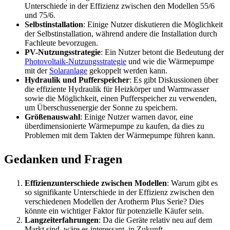
Unterschiede in der Effizienz zwischen den Modellen 55/6
und 75/6.
Selbstinstallation
: Einige Nutzer diskutieren die Möglichkeit
der Selbstinstallation, während andere die Installation durch
Fachleute bevorzugen.
PV-Nutzungsstrategie
: Ein Nutzer betont die Bedeutung der
Photovoltaik-Nutzungsstrategie
und wie die Wärmepumpe
mit der
Solaranlage
gekoppelt werden kann.
Hydraulik und Pufferspeicher
: Es gibt Diskussionen über
die effiziente Hydraulik für Heizkörper und Warmwasser
sowie die Möglichkeit, einen Pufferspeicher zu verwenden,
um Überschussenergie der Sonne zu speichern.
Größenauswahl
: Einige Nutzer warnen davor, eine
überdimensionierte Wärmepumpe zu kaufen, da dies zu
Problemen mit dem Takten der Wärmepumpe führen kann.
Gedanken und Fragen
Effizienzunterschiede zwischen Modellen
: Warum gibt es
so signifikante Unterschiede in der Effizienz zwischen den
verschiedenen Modellen der Arotherm Plus Serie? Dies
könnte ein wichtiger Faktor für potenzielle Käufer sein.
Langzeiterfahrungen
: Da die Geräte relativ neu auf dem
Markt sind, wäre es interessant, in Zukunft