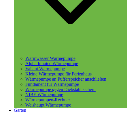
Warmwasser Wärmepumpe
Alpha Innotec Wärmepumpe
Vailant Wärmepumpe
Kleine Wärmepumpe für Ferienhaus
Wärmepumpe an Pufferspeicher anschließen
Fundament für Wärmepumpe
Wärmepumpe gegen Diebstahl sichern
NIBE Wärmepumpe
Wärmepumpen-Rechner
Weishaupt Wärmepumpe
Garten