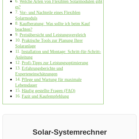
Welche Arten von Flexiblen Solarmodulen gibt
es?
Vor- und Nachteile eines Flexiblen
Solarmoduls
Kaufberatung: Was sollte ich beim Kauf
beachten?
Preisübersicht und Leistungsvergleich
Praktische Tools zur Planung Ihrer
Solaranlage
Installation und Montage: Schritt-für-Schritt-
Anleitung
Profi-Tipps zur Leistungsoptimierung
Erfahrungsberichte und
Experteneinschätzungen
Pflege und Wartung für maximale
Lebensdauer
Häufig gestellte Fragen (FAQ)
Fazit und Kaufempfehlung
Solar‑Systemrechner