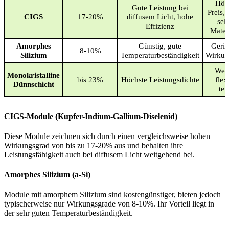
Höh
Gute Leistung bei
Preis, 
CIGS
17-20%
diffusem Licht, hohe
sel
Effizienz
Mater
Amorphes
Günstig, gute
Gerin
8-10%
Silizium
Temperaturbeständigkeit
Wirkun
Wen
Monokristalline
bis 23%
Höchste Leistungsdichte
flex
Dünnschicht
teu
CIGS-Module (Kupfer-Indium-Gallium-Diselenid)
Diese Module zeichnen sich durch einen vergleichsweise hohen
Wirkungsgrad von bis zu 17-20% aus und behalten ihre
Leistungsfähigkeit auch bei diffusem Licht weitgehend bei.
Amorphes Silizium (a-Si)
Module mit amorphem Silizium sind kostengünstiger, bieten jedoch
typischerweise nur Wirkungsgrade von 8-10%. Ihr Vorteil liegt in
der sehr guten Temperaturbeständigkeit.