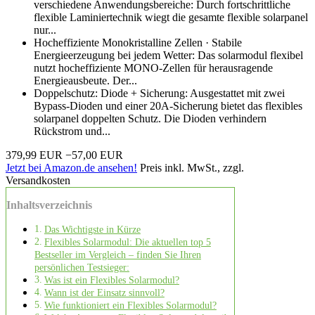
verschiedene Anwendungsbereiche: Durch fortschrittliche
flexible Laminiertechnik wiegt die gesamte flexible solarpanel
nur...
Hocheffiziente Monokristalline Zellen · Stabile
Energieerzeugung bei jedem Wetter: Das solarmodul flexibel
nutzt hocheffiziente MONO-Zellen für herausragende
Energieausbeute. Der...
Doppelschutz: Diode + Sicherung: Ausgestattet mit zwei
Bypass-Dioden und einer 20A-Sicherung bietet das flexibles
solarpanel doppelten Schutz. Die Dioden verhindern
Rückstrom und...
379,99 EUR
−57,00 EUR
Jetzt bei Amazon.de ansehen!
Preis inkl. MwSt., zzgl.
Versandkosten
Inhaltsverzeichnis
Das Wichtigste in Kürze
Flexibles Solarmodul: Die aktuellen top 5
Bestseller im Vergleich – finden Sie Ihren
persönlichen Testsieger:
Was ist ein Flexibles Solarmodul?
Wann ist der Einsatz sinnvoll?
Wie funktioniert ein Flexibles Solarmodul?